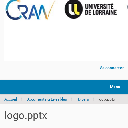
Se connecter
Activer/dé
Accueil
Documents & Livrables
_Divers
logo.pptx
logo.pptx