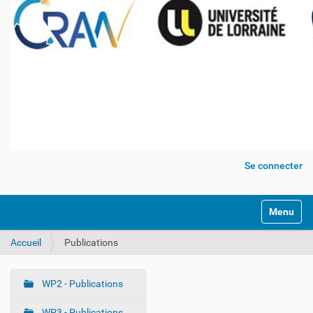
Se connecter
Activer/dé
Accueil
Publications
WP2 - Publications
N
a
WP3 - Publications