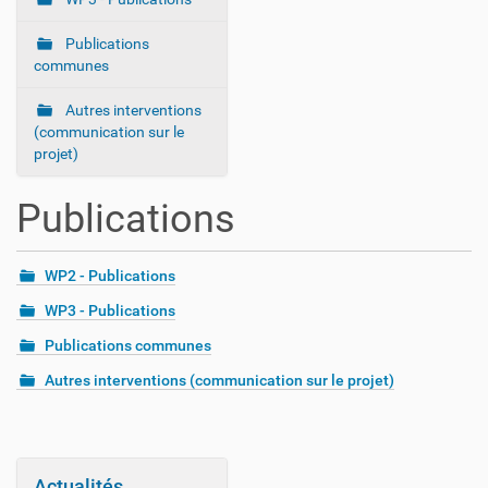
v
i
Publications
g
communes
a
Autres interventions
t
(communication sur le
i
projet)
o
n
Publications
WP2 - Publications
WP3 - Publications
Publications communes
Autres interventions (communication sur le projet)
Actualités