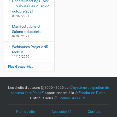
General Meeting (LAAS
- Toulouse) les 21 et 22
octobre 2021
09/07/2021
Manifestations et
Salons industriels
09/07/2021
Webinaires Projet ANR
McBIM
11/10/2020
Plus d'actualités…
Les droits d'auteurs
©
2000 - 2026 du
système de gestion de
®
contenu libre Plone
appartiennent à la
Fondation Plone
.
Distribué sous
Licence GNU GPL
.
Plan du site
Accessibilité
Contact