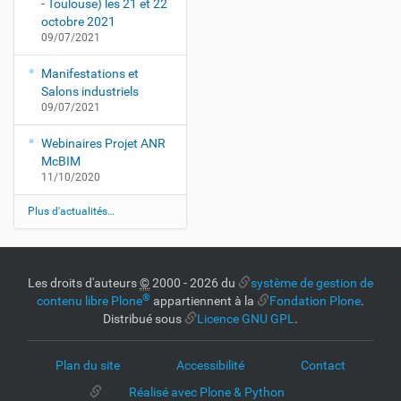
- Toulouse) les 21 et 22
octobre 2021
09/07/2021
Manifestations et
Salons industriels
09/07/2021
Webinaires Projet ANR
McBIM
11/10/2020
Plus d'actualités…
Les droits d'auteurs
©
2000 - 2026 du
système de gestion de
®
contenu libre Plone
appartiennent à la
Fondation Plone
.
Distribué sous
Licence GNU GPL
.
Plan du site
Accessibilité
Contact
Réalisé avec Plone & Python