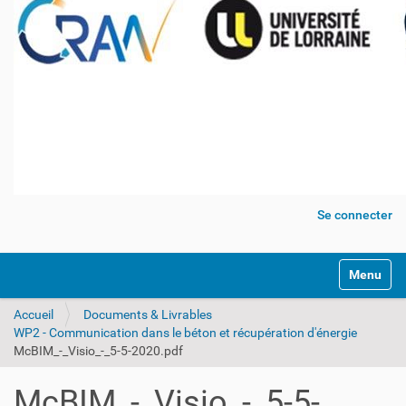
Se connecter
Activer/dé
Accueil
Documents & Livrables
WP2 - Communication dans le béton et récupération d'énergie
McBIM_-_Visio_-_5-5-2020.pdf
McBIM_-_Visio_-_5-5-