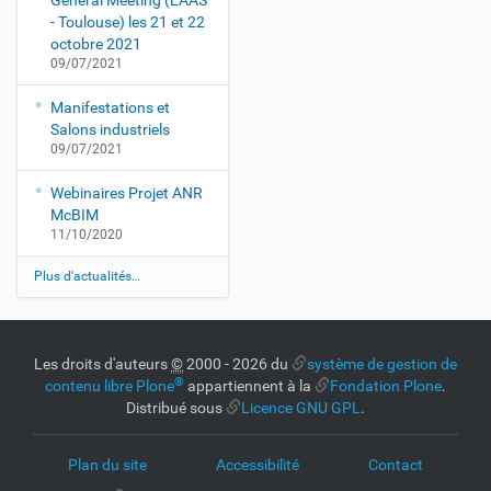
General Meeting (LAAS
- Toulouse) les 21 et 22
octobre 2021
09/07/2021
Manifestations et
Salons industriels
09/07/2021
Webinaires Projet ANR
McBIM
11/10/2020
Plus d'actualités…
Les droits d'auteurs
©
2000 - 2026 du
système de gestion de
®
contenu libre Plone
appartiennent à la
Fondation Plone
.
Distribué sous
Licence GNU GPL
.
Plan du site
Accessibilité
Contact