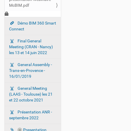
a
McBIM.pdf
v
i
Démo BIM 360 Smart
g
Connect
a
t
Final General
i
Meeting (CRAN - Nancy)
o
les 13 et 14 juin 2022
n
General Assembly -
Trans-en-Provence -
16/01/2019
General Meeting
(LAAS - Toulouse) les 21
et 22 octobre 2021
Présentation ANR -
septembre 2022
Presentation