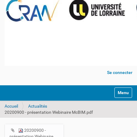
Se connecter
Activer/dé
Accueil
Actualités
20200900 - présentation Webinaire McBIM.pdf
20200900 -
N
présentation Webinaire