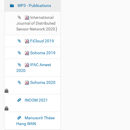
a
WP3 - Publications
v
i
International
g
Journal of Distributed
Sensor Network 2020
a
t
FiCloud 2019
i
o
Sohoma 2019
n
IFAC Amest
2020
Sohoma 2020
INCOM 2021
Manuscrit Thèse
Hang WAN